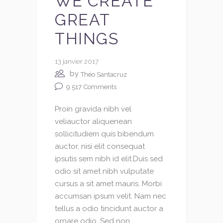
WE CREATE
GREAT
THINGS
13 janvier 2017
by
Théo Santacruz
9 517
Comments
Proin gravida nibh vel
veliauctor aliquenean
sollicitudiem quis bibendum
auctor, nisi elit consequat
ipsutis sem nibh id elit.Duis sed
odio sit amet nibh vulputate
cursus a sit amet mauris. Morbi
accumsan ipsum velit. Nam nec
tellus a odio tincidunt auctor a
ornare odio. Sed non...