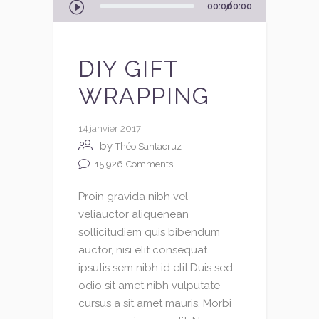
00:00
00:00
audio
DIY GIFT
WRAPPING
14 janvier 2017
by
Théo Santacruz
15 926
Comments
Proin gravida nibh vel
veliauctor aliquenean
sollicitudiem quis bibendum
auctor, nisi elit consequat
ipsutis sem nibh id elit.Duis sed
odio sit amet nibh vulputate
cursus a sit amet mauris. Morbi