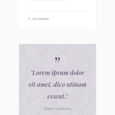
Accessories
"
Lorem ipsum dolor
sit amet, dico utinam
essent.
"
Ralph Jackson